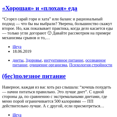
«Хорошая» и «плохая» еда
“Сгорел сарай гори и хата” или баланс и рациональный
подход — что бы вы выбрали? Уверена, большинство скажут
второе. Но, как показывает практика, когда дело касается еды
— только угли догорают 🙂 Давайте рассмотрим на примере
механизмы срывов и то,…
illeya
18.06.2019
диеты
,
Здоровье
,
интуитивное питание
,
осознанное
питание
,
очищение организма
,
Психология стройности
(бес)полезное питание
Наверное, каждая из вас хоть раз слышала: “хочешь похудеть
— начни питаться правильно. Это лучше диет”. С одной
стороны да, по сравнению с экстремальными диетами, где
меню порой ограничивается 500 калориями — ПП
действительно лучше. А с другой, если присмотреться…
illeya