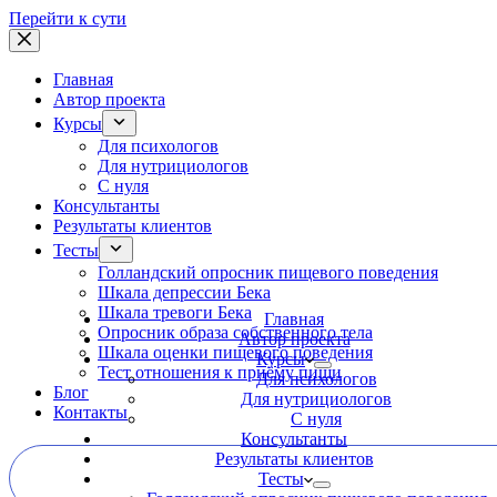
Перейти к сути
Главная
Автор проекта
Курсы
Для психологов
Для нутрициологов
С нуля
Консультанты
Результаты клиентов
Тесты
Голландский опросник пищевого поведения
Шкала депрессии Бека
Шкала тревоги Бека
Главная
Опросник образа собственного тела
Автор проекта
Шкала оценки пищевого поведения
Курсы
Тест отношения к приёму пищи
Для психологов
Блог
Для нутрициологов
Контакты
С нуля
Консультанты
Результаты клиентов
Тесты