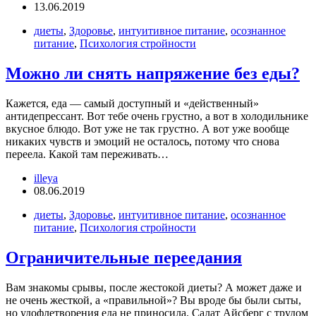
13.06.2019
диеты
,
Здоровье
,
интуитивное питание
,
осознанное
питание
,
Психология стройности
Можно ли снять напряжение без еды?
Кажется, еда — самый доступный и «действенный»
антидепрессант. Вот тебе очень грустно, а вот в холодильнике
вкусное блюдо. Вот уже не так грустно. А вот уже вообще
никаких чувств и эмоций не осталось, потому что снова
переела. Какой там переживать…
illeya
08.06.2019
диеты
,
Здоровье
,
интуитивное питание
,
осознанное
питание
,
Психология стройности
Ограничительные переедания
Вам знакомы срывы, после жестокой диеты? А может даже и
не очень жесткой, а «правильной»? Вы вроде бы были сыты,
но удофлетворения еда не приносила. Салат Айсберг с трудом