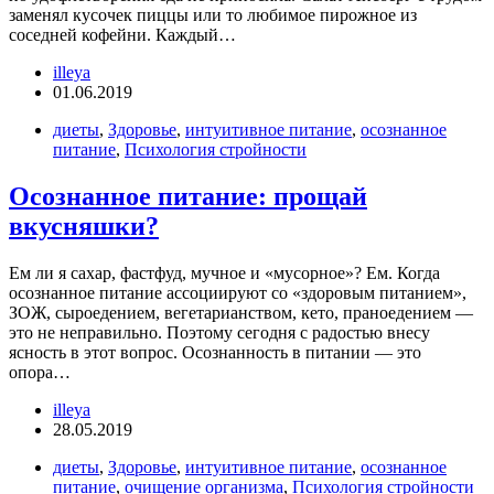
заменял кусочек пиццы или то любимое пирожное из
соседней кофейни. Каждый…
illeya
01.06.2019
диеты
,
Здоровье
,
интуитивное питание
,
осознанное
питание
,
Психология стройности
Осознанное питание: прощай
вкусняшки?
Ем ли я сахар, фастфуд, мучное и «мусорное»? Ем. Когда
осознанное питание ассоциируют со «здоровым питанием»,
ЗОЖ, сыроедением, вегетарианством, кето, праноедением —
это не неправильно. Поэтому сегодня с радостью внесу
ясность в этот вопрос. Осознанность в питании — это
опора…
illeya
28.05.2019
диеты
,
Здоровье
,
интуитивное питание
,
осознанное
питание
,
очищение организма
,
Психология стройности