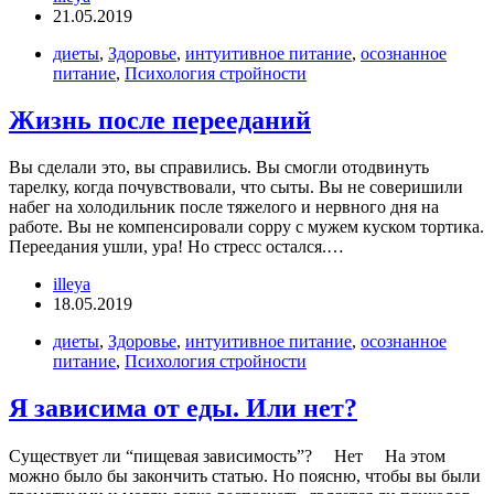
21.05.2019
диеты
,
Здоровье
,
интуитивное питание
,
осознанное
питание
,
Психология стройности
Жизнь после перееданий
Вы сделали это, вы справились. Вы смогли отодвинуть
тарелку, когда почувствовали, что сыты. Вы не соверишили
набег на холодильник после тяжелого и нервного дня на
работе. Вы не компенсировали сорру с мужем куском тортика.
Переедания ушли, ура! Но стресс остался.…
illeya
18.05.2019
диеты
,
Здоровье
,
интуитивное питание
,
осознанное
питание
,
Психология стройности
Я зависима от еды. Или нет?
Существует ли “пищевая зависимость”? ⠀ Нет ⠀ На этом
можно было бы закончить статью. Но поясню, чтобы вы были