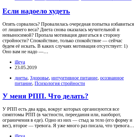
Если надоело худеть
Опять сорвались? Провалилась очередная попытка избавиться
от лишнего веса? Диета снова оказалась мучительной и
невыносимой? Пропала мотивация двигаться в сторону
стройности? Спокойствие, только спокойствие — сейчас
будем её искать. В каких случаях мотивация отсутствует: 1)
Оно вам не надо —…
illeya
23.05.2019
диеты
,
Здоровье
,
интуитивное питание
,
осознанное
питание
,
Психология стройности
У меня РПП. Что делать?
У РПП есть два ядра, вокруг которых организуются все
симптомы РПП (в частности, переедания или, наоборот,
ограничения в еде). Одно из них — стыд за тело (его форму и
вес), второе — тревога. Я уже много раз писала, что тревога…
illeya