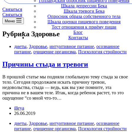
Голландский опросник пищевого поведения
Шкала депрессии Бека
Связаться
Шкала тревоги Бека
Связаться
Опросник образа собственного тела
Меню
Шкала оценки пищевого поведения
Тест отношения к приёму пищи
Блог
Рубрика
Здоровье
Контакты
диеты
,
Здоровье
,
интуитивное питание
,
осознанное
питание
,
очищение организма
,
Психология стройности
Причины стыда и тревоги
В прошлой статье мы подняли глобальную тему стыда за свое
тело. Сегодня продолжаем искать причину тревои,
недовольства, стыда — ведь, как вы уже помните, эта
причина не в вашем теле. Итак, когда ребенок растет, то это
ощущение “со мной что-то…
illeya
26.06.2019
диеты
,
Здоровье
,
интуитивное питание
,
осознанное
питание
,
очищение организма
,
Психология стройности