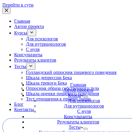
Перейти к сути
Главная
Автор проекта
Курсы
Для психологов
Для нутрициологов
С нуля
Консультанты
Результаты клиентов
Тесты
Голландский опросник пищевого поведения
Шкала депрессии Бека
Шкала тревоги Бека
Главная
Опросник образа собственного тела
Автор проекта
Шкала оценки пищевого поведения
Курсы
Тест отношения к приёму пищи
Для психологов
Блог
Для нутрициологов
Контакты
С нуля
Консультанты
Результаты клиентов
Тесты