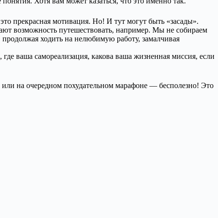
понятия. Хотя вам может казаться, что это именно так.
 это прекрасная мотивация. Но! И тут могут быть «засады».
 дают возможность путешествовать, например. Мы не собираем
, продолжая ходить на нелюбимую работу, замалчивая
, где ваша самореализация, какова ваша жизненная миссия, если
а или на очередном похудательном марафоне — бесполезно! Это