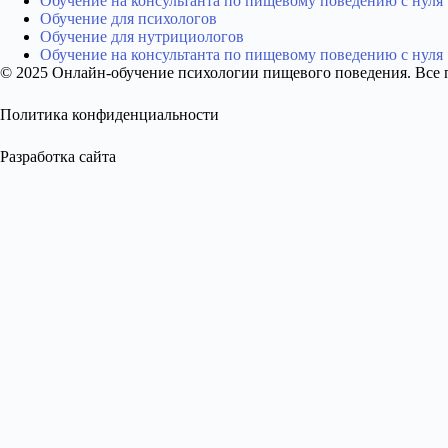
Обучение на консультанта по пищевому поведению с нуля
Обучение для психологов
Обучение для нутрициологов
Обучение на консультанта по пищевому поведению с нуля
© 2025 Онлайн-обучение психологии пищевого поведения. Все
Политика конфиденциальности
Разработка сайта
Образец диплома
Получите бесплатное видео без спама и навязывания
Name
Email
Нажимая кнопку, вы соглашаетесь с политикой конфиденциально
Получить видео
Не покупайте «кота в мешке». Посмотрите видео, примите решен