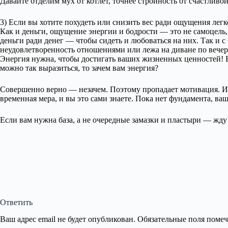
Давайте отделим мух от котлет, точнее стройность от счастливо
3) Если вы хотите похудеть или снизить вес ради ощущения легк
Как и деньги, ощущение энергии и бодрости — это не самоцель,
деньги ради денег — чтобы сидеть и любоваться на них. Так и 
неудовлетворенность отношениями или лежа на диване по вечер
Энергия нужна, чтобы достигать ваших жизненных ценностей! Есл
можно так выразиться, то зачем вам энергия?
Совершенно верно — незачем. Поэтому пропадает мотивация. И 
временная мера, и вы это сами знаете. Пока нет фундамента, ваш
Если вам нужна база, а не очередные замазки и пластыри — жду
Ответить
Ваш адрес email не будет опубликован.
Обязательные поля поме