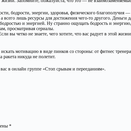
й жизни. Запомните, пожалуйста, что это — не взаимозаменяемые 
ости, бодрости, энергии, здоровья, физического благополучия —
 а всего лишь ресурсы для достижения чего-то другого. Деньги
с бодростью и энергией. Ну странно ощущать бодрость и энергию
ам, просматривая сериалы.
и вы четко не знаете, чего хотите, что вас радует в этой жизни
искать мотивацию в виде пинков со стороны: от фитнес тренер
а ракета никуда не полетит.
 вас в онлайн группе «Стоп срывам и перееданиям».
чены
*