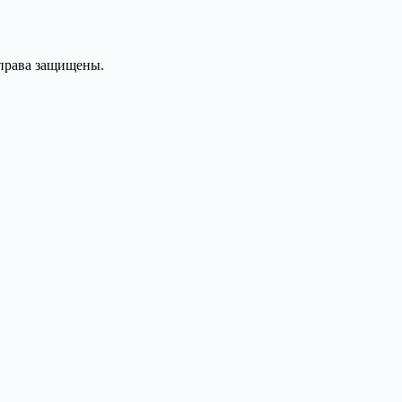
 права защищены.
сти
ие осознанно и только потом решайте, идти ли с нами дальше.