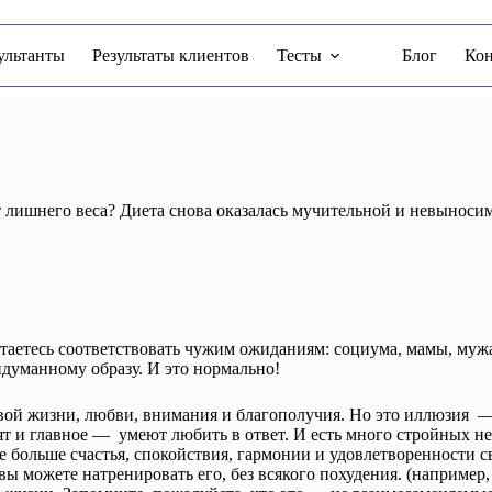
ультанты
Результаты клиентов
Тесты
Блог
Ко
т лишнего веса? Диета снова оказалась мучительной и невыноси
таетесь соответствовать чужим ожиданиям: социума, мамы, мужа,
идуманному образу. И это нормально!
ливой жизни, любви, внимания и благополучия. Но это иллюзия —
 и главное — умеют любить в ответ. И есть много стройных не
те больше счастья, спокойствия, гармонии и удовлетворенности 
вы можете натренировать его, без всякого похудения. (например