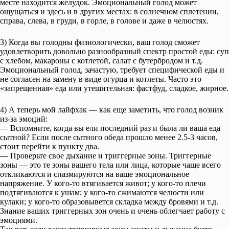
месте находится желудок. Эмоциональный голод может
ощущаться и здесь и в других местах: в солнечном сплетении,
справа, слева, в груди, в горле, в голове и даже в челюстях.
3) Когда вы голодны физиологически, ваш голод сможет
удовлетворить довольно разнообразный спектр простой еды: суп
с хлебом, макароны с котлетой, салат с бутербродом и т.д.
Эмоциональный голод, зачастую, требует специфической еды и
не согласен на замену в виде огурца и котлеты. Часто это
«запрещенная» еда или утешительная: фастфуд, сладкое, жирное.
4) А теперь мой лайфхак — как еще заметить, что голод возник
из-за эмоций:
— Вспомните, когда вы ели последний раз и была ли ваша еда
сытной? Если после сытного обеда прошло менее 2.5-3 часов,
стоит перейти к пункту два.
— Проверьте свое дыхание и триггерные зоны. Триггерные
зоны — это те зоны вашего тела или лица, которые чаще всего
откликаются и спазмируются на ваше эмоциональное
напряжение. У кого-то втягивается живот; у кого-то плечи
подтягиваются к ушам; у кого-то сжимаются челюсти или
кулаки; у кого-то образовывется складка между бровями и т.д.
Знание ваших триггерных зон очень и очень облегчает работу с
эмоциями.