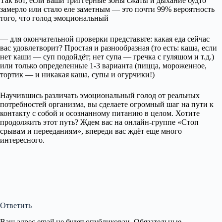
Так вот, если ваши триггерные зоны сжаты и дыхание будто
замерло или стало еле заметным — это почти 99% вероятность
того, что голод эмоциональный
— для окончательной проверки представьте: какая еда сейчас
вас удовлетворит? Простая и разнообразная (то есть: каша, если
нет каши — суп подойдёт; нет супа — гречка с гуляшом и т.д.)
или только определенные 1-3 варианта (пицца, мороженное,
тортик — и никакая каша, супы и огурчики!)
Научившись различать эмоциональный голод от реальных
потребностей организма, вы сделаете огромный шаг на пути к
контакту с собой и осознанному питанию в целом. Хотите
продолжить этот путь? Ждем вас на онлайн-группе «Стоп
срывам и перееданиям», впереди вас ждёт еще много
интересного.
Ответить
Ваш адрес email не будет опубликован.
Обязательные