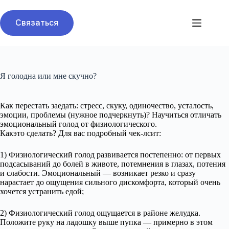
Перейти
к
Связаться
сути
Я голодна или мне скучно?
Как перестать заедать: стресс, скуку, одиночество, усталость,
эмоции, проблемы (нужное подчеркнуть)? Научиться отличать
эмоциональный голод от физиологического.
Какэто сделать? Для вас подробный чек-лсит:
1) Физиологический голод развивается постепенно: от первых
подсасываний до болей в животе, потемнения в глазах, потения
и слабости. Эмоциональный — возникает резко и сразу
нарастает до ощущения сильного дискомфорта, который очень
хочется устранить едой;
2) Физиологический голод ощущается в районе желудка.
Положите руку на ладошку выше пупка — примерно в этом