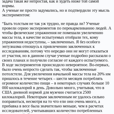
задача такая же непростая, как и худеть ниже той самой
нормы.
А ученые не просто задумались, но и подтвердили эту мысль
экспериментом:
“Быть толстым не так уж трудно, не правда ли? Ученые
провели серию экспериментов по перекармливанию людей. А
чтобы физические упражнения не помешали увеличению
массы тела, в качестве испытуемых отобрали тех, кому
упражнения недоступны, – заключенных. Я без особого
энтузиазма отношусь к привлечению заключенных к
исследованиям, потому что нередко они не могут отказаться
от участия, но в данном случае ученые подробно рассказали о
своих планах и получили согласие от каждого испытуемого.
В ходе экспериментов происходило невероятное. Во-первых,
было очень непросто сделать так, чтобы заключенные
потолстели. Для увеличения начальной массы тела на 20% им
пришлось в течение четырех – шести месяцев потреблять
огромное количество пищи – в некоторых случаях больше 10
000 килокалорий в день. Довольно много, учитывая, что в
США дневной нормой для мужчин считается 2500
килокалорий. Некоторым заключенным не удалось сильно
поправиться, несмотря на то что ели они очень много, а
прибавка в весе была значительно меньше, чем в расчетах
исследователей, учитывавших количество потребленных