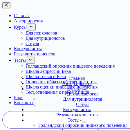
Перейти
к
сути
Главная
Автор проекта
Курсы
Для психологов
Для нутрициологов
С нуля
Консультанты
Результаты клиентов
Тесты
Голландский опросник пищевого поведения
Шкала депрессии Бека
Шкала тревоги Бека
Главная
Опросник образа собственного тела
Автор проекта
Шкала оценки пищевого поведения
Курсы
Тест отношения к приёму пищи
Для психологов
Блог
Для нутрициологов
Контакты
С нуля
Консультанты
Результаты клиентов
Тесты
Голландский опросник пищевого поведения