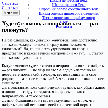
Шкала депрессии Бека
Связаться
Шкала тревоги Бека
Связаться
Опросник образа собственного тела
Меню
Шкала оценки пищевого поведения
Тест отношения к приёму пищи
Блог
Худеть сложно, а поправиться — раз
Контакты
плюнуть?
Не раз слышала, как девушки жалуются: “мне достаточно
только шоколадку понюхать, сразу плюс несколько
килограмм”. Да, конечно это утрировано, но когда я
представляю в каком вечном контроле они живут… Остается
только посочувствовать.
Бытует мнение: худеть тяжело и неприятно, а вот вес набрать
— раз плюнуть. А не миф ли это? А вдруг, как только вы
перестаете морить себя голодом, вес возвращается в свое
родное, нормальное состояние? А что, если генетика сильнее
силы воли?
Да, представьте, пока одни девушки думают, как убрать живот
и лишний вес, другие задаются вопросом — как же
поправиться? И такое бывает.
Думаю, большинство из вас не задумывались о том, что
набрать лишний вес выше своей генетической нормы —