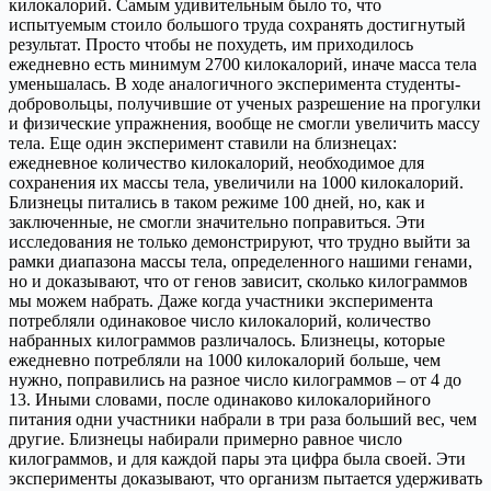
килокалорий. Самым удивительным было то, что
испытуемым стоило большого труда сохранять достигнутый
результат. Просто чтобы не похудеть, им приходилось
ежедневно есть минимум 2700 килокалорий, иначе масса тела
уменьшалась. В ходе аналогичного эксперимента студенты-
добровольцы, получившие от ученых разрешение на прогулки
и физические упражнения, вообще не смогли увеличить массу
тела. Еще один эксперимент ставили на близнецах:
ежедневное количество килокалорий, необходимое для
сохранения их массы тела, увеличили на 1000 килокалорий.
Близнецы питались в таком режиме 100 дней, но, как и
заключенные, не смогли значительно поправиться. Эти
исследования не только демонстрируют, что трудно выйти за
рамки диапазона массы тела, определенного нашими генами,
но и доказывают, что от генов зависит, сколько килограммов
мы можем набрать. Даже когда участники эксперимента
потребляли одинаковое число килокалорий, количество
набранных килограммов различалось. Близнецы, которые
ежедневно потребляли на 1000 килокалорий больше, чем
нужно, поправились на разное число килограммов – от 4 до
13. Иными словами, после одинаково килокалорийного
питания одни участники набрали в три раза больший вес, чем
другие. Близнецы набирали примерно равное число
килограммов, и для каждой пары эта цифра была своей. Эти
эксперименты доказывают, что организм пытается удерживать