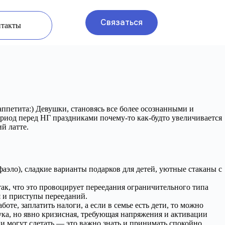
Связаться
нтакты
петита:) Девушки, становясь все более осознанными и
ериод перед НГ праздниками почему-то как-будто увеличивается
й латте.
фаэло), сладкие варианты подарков для детей, уютные стаканы с
так, что это провоцирует переедания ограничительного типа
я и приступы перееданий.
оте, заплатить налоги, а если в семье есть дети, то можно
штука, но явно кризисная, требующая напряжения и активации
и могут слетать — это важно знать и принимать спокойно.