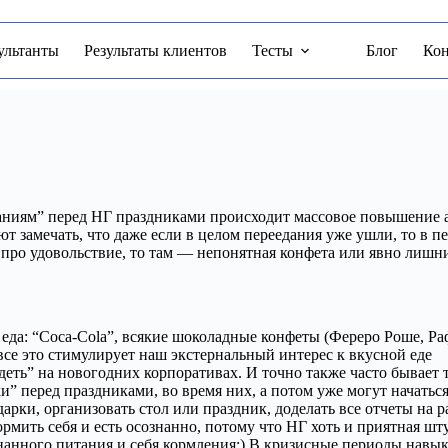
ультанты
Результаты клиентов
Тесты
Блог
Ко
ниям” перед НГ праздниками происходит массовое повышение ап
 замечать, что даже если в целом переедания уже ушли, то в п
е про удовольствие, то там — непонятная конфета или явно лишни
 еда: “Сoca-Cola”, всякие шоколадные конфеты (Фереро Роше, Ра
се это стимулирует наш экстернальный интерес к вкусной еде
деть” на новогодних корпоративах. И точно также часто бывает 
и” перед праздниками, во время них, а потом уже могут начатьс
рки, организовать стол или праздник, доделать все отчеты на раб
 кормить себя и есть осознанно, потому что НГ хоть и приятная 
нанного питания и себя кормления:) В кризисные периоды навык