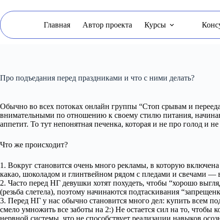
Перейти
к
сути
Главная
Автор проекта
Курсы
Конс
Про подъедания перед праздниками и что с ними делать?
Обычно во всех потоках онлайн группы “Стоп срывам и перееда
внимательными по отношению к своему стилю питания, начинают
аппетит. То тут непонятная печенка, которая и не про голод и н
Что же происходит?
1. Вокруг становится очень много рекламы, в которую включена
какао, шоколадом и глинтвейном рядом с пледами и свечами — в
2. Часто перед НГ девушки хотят похудеть, чтобы “хорошо выгля
(резьба слетела), поэтому начинаются подтаскивания “запрещенк
3. Перед НГ у нас обычно становится много дел: купить всем пода
смело умножить все заботы на 2:) Не остается сил на то, чтобы
нервной системы, что не способствует реализации навыков осоз