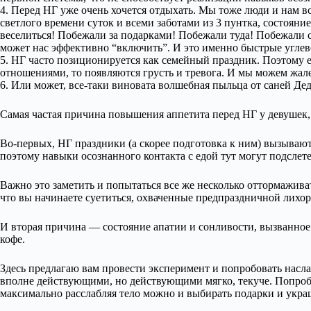
4. Перед НГ уже очень хочется отдыхать. Мы тоже люди и нам вс
светлого времени суток и всеми заботами из 3 пунтка, состояние
веселиться! Побежали за подарками! Побежали туда! Побежали с
может нас эффективно “включить”. И это именно быстрые углево
5. НГ часто позиционируется как семейный праздник. Поэтому е
отношениями, то появляются грусть и тревога. И мы можем жале
6. Или может, все-таки виновата волшебная пыльца от саней Деда 
Самая частая причина повышения аппетита перед НГ у девушек,
Во-первых, НГ праздники (а скорее подготовка к ним) вызывают
поэтому навыки осознанного контакта с едой тут могут подслете
Важно это заметить и попытаться все же несколько оттормаживат
что вы начинаете суетиться, охваченные предпраздничной лихор
И вторая причина — состояние апатии и сонливости, вызванное 
кофе.
Здесь предлагаю вам провести эксперимент и попробовать насла
вполне действующими, но действующими мягко, текуче. Попробуйт
максимально расслабляя тело можно и выбирать подарки и украша