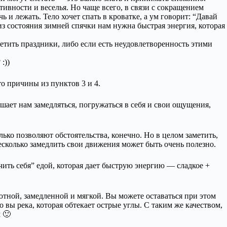
тивности и веселья. Но чаще всего, в связи с сокращением
ь и лежать. Тело хочет спать в кроватке, а ум говорит: “Давай
из состояния зимней спячки нам нужна быстрая энергия, которая
ретить праздники, либо если есть неудовлетворенность этими
:))
о причины из пунктов 3 и 4.
ает нам замедляться, погружаться в себя и свои ощущения,
ько позволяют обстоятельства, конечно. Но в целом заметить,
есколько замедлить свои движения может быть очень полезно.
ить себя” едой, которая дает быструю энергию — сладкое +
ютной, замедленной и мягкой. Вы можете оставаться при этом
вы река, которая обтекает острые углы. С таким же качеством,
 🙂