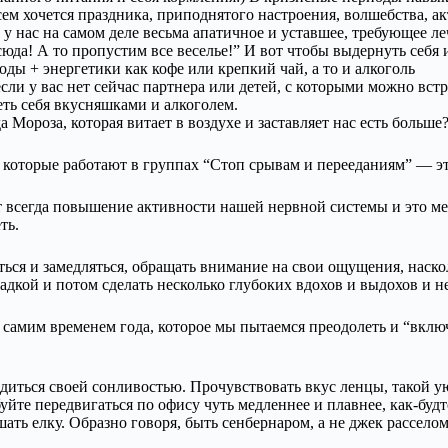
ем хочется праздника, приподнятого настроения, волшебства, ак
 у нас на самом деле весьма апатичное и уставшее, требующее леч
юда! А то пропустим все веселье!” И вот чтобы выдернуть себя 
ды + энергетики как кофе или крепкий чай, а то и алкоголь
сли у вас нет сейчас партнера или детей, с которыми можно вст
ть себя вкусняшками и алкоголем.
Мороза, которая витает в воздухе и заставляет нас есть больше? 
 которые работают в группах “Стоп срывам и перееданиям” — эт
 всегда повышение активности нашей нервной системы и это меш
ть.
ься и замедляться, обращать внимание на свои ощущения, наскол
адкой и потом сделать несколько глубоких вдохов и выдохов и н
самим временем года, которое мы пытаемся преодолеть и “включ
диться своей сонливостью. Прочувствовать вкус ленцы, такой у
е передвигаться по офису чуть медленнее и плавнее, как-будто 
ть елку. Образно говоря, быть сенбернаром, а не джек расселом