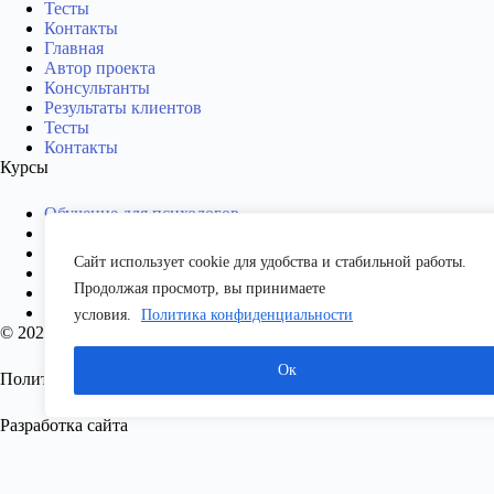
Тесты
Контакты
Главная
Автор проекта
Консультанты
Результаты клиентов
Тесты
Контакты
Курсы
Обучение для психологов
Обучение для нутрициологов
Обучение на консультанта по пищевому поведению с нуля
Сайт использует cookie для удобства и стабильной работы.
Обучение для психологов
Продолжая просмотр, вы принимаете
Обучение для нутрициологов
Обучение на консультанта по пищевому поведению с нуля
условия.
Политика конфиденциальности
© 2025 Онлайн-обучение психологии пищевого поведения. Все
Ок
Политика конфиденциальности
Разработка сайта
Образец диплома