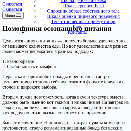
Шкала депрессии Бека
Связаться
Шкала тревоги Бека
Связаться
Опросник образа собственного тела
Меню
Шкала оценки пищевого поведения
Тест отношения к приёму пищи
Блог
Помощники осознанного питания
Контакты
Цель осознанного питания — получать больше удовольствия
от меньшего количества еды. Но вот удовольствие для разных
людей может выражаться в разных подходах:
1. Разнообразие
2. Стабильность и комфорт
Первая категория любит походы в рестораны, гастро
путешествия и отлично себя чувствуют в формате шведских
столов и широкого выбора.
Вторым нужна повторяемость, когда вкус и текстура омлета
должны быть именно вот такими и никак иначе! На завтрак из
года в год любимая овсянка с сыром, а шведский стол или
кухня других стран вызывают стресс и напряжение.
Бывает и сочетание. Например, на завтрак нужны комфорт и
постоянство, строго регламентированные блюда без всяких