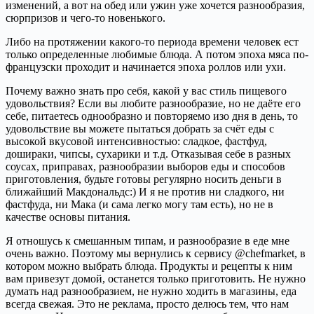
изменений, а вот на обед или ужин уже хочется разнообразия,
сюрпризов и чего-то новенького.
Либо на протяжении какого-то периода времени человек ест
только определенные любимые блюда. А потом эпоха мяса по-
французски проходит и начинается эпоха роллов или ухи.
Почему важно знать про себя, какой у вас стиль пищевого
удовольствия? Если вы любите разнообразие, но не даёте его
себе, питаетесь однообразно и повторяемо изо дня в день, то
удовольствие вы можете пытаться добрать за счёт еды с
высокой вкусовой интенсивностью: сладкое, фастфуд,
дошираки, чипсы, сухарики и т.д. Отказывая себе в разных
соусах, приправах, разнообразии выборов еды и способов
приготовления, будьте готовы регулярно носить деньги в
ближайший Макдональдс:) И я не против ни сладкого, ни
фастфуда, ни Мака (и сама легко могу там есть), но не в
качестве основы питания.
Я отношусь к смешанным типам, и разнообразие в еде мне
очень важно. Поэтому мы вернулись к сервису @chefmarket, в
котором можно выбрать блюда. Продукты и рецепты к ним
вам привезут домой, останется только приготовить. Не нужно
думать над разнообразием, не нужно ходить в магазины, еда
всегда свежая. Это не реклама, просто делюсь тем, что нам