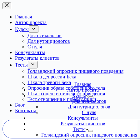
Перейти
к
сути
Главная
Автор проекта
Курсы
Для психологов
Для нутрициологов
С нуля
Консультанты
Результаты клиентов
Тесты
Голландский опросник пищевого поведения
Шкала депрессии Бека
Шкала тревоги Бека
Главная
Опросник образа собственного тела
Автор проекта
Шкала оценки пищевого поведения
Курсы
Тест отношения к приёму пищи
Для психологов
Блог
Для нутрициологов
Контакты
С нуля
Консультанты
Результаты клиентов
Тесты
Голландский опросник пищевого поведения