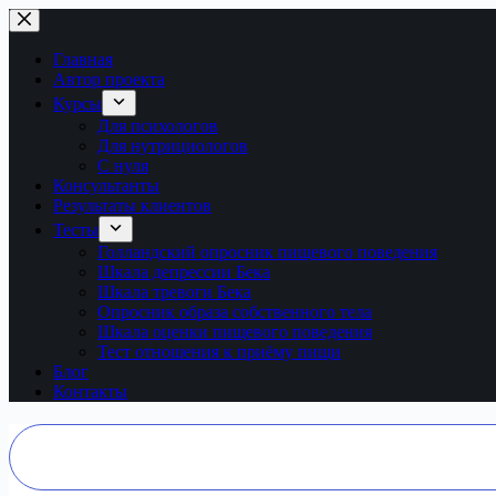
Перейти
к
сути
Главная
Автор проекта
Курсы
Для психологов
Для нутрициологов
С нуля
Консультанты
Результаты клиентов
Тесты
Голландский опросник пищевого поведения
Шкала депрессии Бека
Шкала тревоги Бека
Опросник образа собственного тела
Шкала оценки пищевого поведения
Тест отношения к приёму пищи
Блог
Контакты