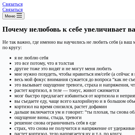
Связаться
Связаться
Меню
Почему нелюбовь к себе увеличивает в
Не так важно, где именно вы научились не любить себя (а ваш 
по кругу:
я не люблю себя
это все потому, что я толстая
другие тоже это видят и не могут меня любить
мне нужно похудеть, чтобы нравиться им/себе (а сейчас 
весь мой фокус внимания сужается до вопроса “как не съес
это вызывает ощущение тревоги, страха и напряжения, ч
растет кортизол, в теле — тонус, живот сжимается
мозг быстро предлагает избавиться от кортизола и неп
вы съедаете еду, чаще всего калорийную и в большом объ
кортизол на время снизился, растет дофамин
дальше включается ум и говорит: “ты плохая, ты снова о
ощущение вины, стыда, тревоги
решение снова ограничивать себя в еде
страх, что снова не получится и напряжение от удерживан
растет кортизол, тело напрягается ну и т.д. по кругу.