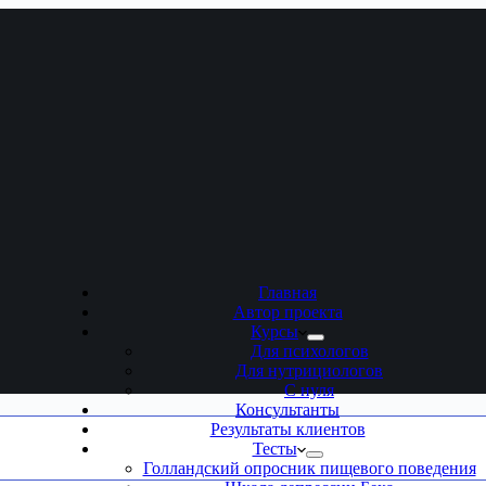
Главная
Автор проекта
Курсы
Для психологов
Для нутрициологов
С нуля
Консультанты
Результаты клиентов
Тесты
Голландский опросник пищевого поведения