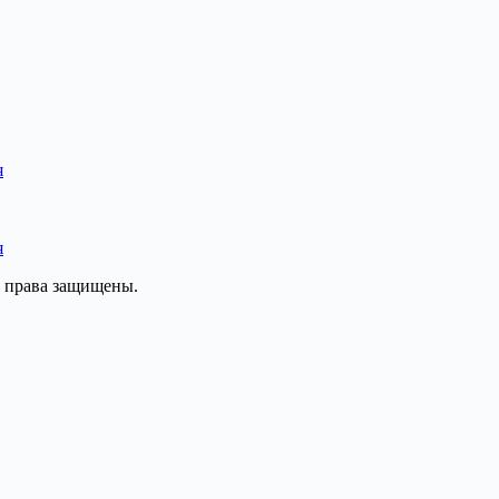
я
я
е права защищены.