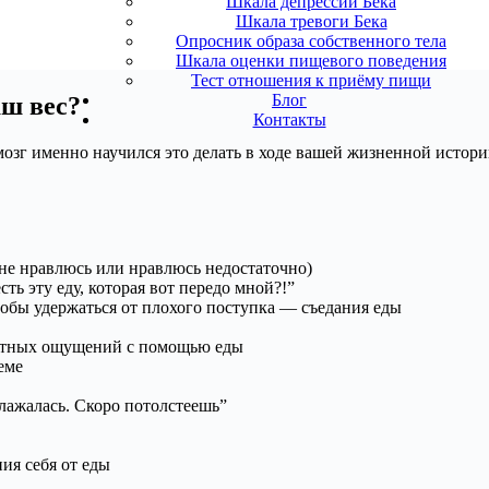
Шкала депрессии Бека
Шкала тревоги Бека
Опросник образа собственного тела
Шкала оценки пищевого поведения
Тест отношения к приёму пищи
Блог
аш вес?
Контакты
мозг именно научился это делать в ходе вашей жизненной истории
я не нравлюсь или нравлюсь недостаточно)
ть эту еду, которая вот передо мной?!”
тобы удержаться от плохого поступка — съедания еды
риятных ощущений с помощью еды
еме
блажалась. Скоро потолстеешь”
ия себя от еды