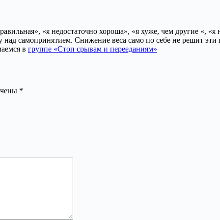
авильная», «я недостаточно хороша», «я хуже, чем другие «, «я н
ту над самопринятием. Снижение веса само по себе не решит эти
маемся в
группе «Стоп срывам и перееданиям»
ечены
*