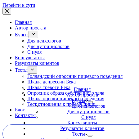
Перейти к сути
Главная
Автор проекта
Курсы
Для психологов
Для нутрициологов
С нуля
Консультанты
Результаты клиентов
Тесты
Голландский опросник пищевого поведения
Шкала депрессии Бека
Шкала тревоги Бека
Главная
Опросник образа собственного тела
Автор проекта
Шкала оценки пищевого поведения
Курсы
Тест отношения к приёму пищи
Для психологов
Блог
Для нутрициологов
Контакты
С нуля
Консультанты
Результаты клиентов
Тесты