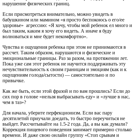
нарушение физических границ.
Если присмотреться внимательно, можно увидеть в
бабушкином или мамином «я просто беспокоюсь о его/ее
здоровье» агрессию: «Я хочу, чтобы мой ребенок ел много и
был таким, каким я хочу его видеть. А иначе я буду
волноваться и мне будет некомфортно».
Чувства и ощущения ребенка при этом не принимаются в
рассчет. Таким образом, нарушаются и физические и
эмоциональные границы. Раз за разом, на протяжении лет.
Пока уже сам этот ребенок не научится поддерживать эту
нечувствительность к своим границам и эмоциям (как и к
ощущениям голода/сытости) — самостоятельно и по
привычке.
Как же быть, если этой фразой и по вам прошлись? Если до
сих пор в голове «нельзя выбрасывать еду» и «лучше в нас,
чем в таз»?
Для начала, уберите перфекционизм. Если вас пару
десятилетий приучали доедать, то быстро переучиться не
выйдет. Рассчитывайте на 1.5-2 года. Да, а вы как думали?
Коррекция пищевого поведения занимает примерно столько
времени. И даже свою онлайн группу «Стоп срывам и