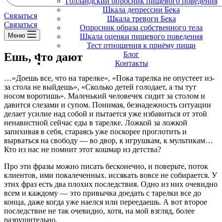
Голландский опросник пищевого поведения
Шкала депрессии Бека
Связаться
Шкала тревоги Бека
Связаться
Опросник образа собственного тела
Меню
Шкала оценки пищевого поведения
Тест отношения к приёму пищи
Блог
Ешь, что дают
Контакты
…»Доешь все, что на тарелке», «Пока тарелка не опустеет из-
за стола не выйдешь», «Сколько детей голодает, а ты тут
носом воротишь». Маленький человечек сидит за столом и
давится слезами и супом. Понимая, безнадежность ситуации
делает усилие над собой и пытается уже избавиться от этой
ненавистной сейчас еды в тарелке. Ложкой за ложкой
запихивая в себя, стараясь уже поскорее проглотить и
вырваться на свободу — во двор, к игрушкам, к мультикам…
Кто из нас не помнит этот кошмар из детства?
Про эти фразы можно писать бесконечно, и поверьте, поток
клиентов, ими покалеченных. иссякать вовсе не собирается. У
этих фраз есть два плохих последствия. Одно из них очевидно
всем и каждому — это привычка доедать с тарелки все до
конца, даже когда уже наелся или переедаешь. А вот второе
последствие не так очевидно, хотя, на мой взгляд, более
разрушительно.