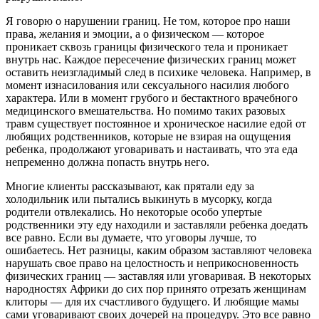
Я говорю о нарушении границ. Не том, которое про наши
права, желания и эмоции, а о физическом — которое
проникает сквозь границы физического тела и проникает
внутрь нас. Каждое пересечение физических границ может
оставить неизгладимый след в психике человека. Например, в
момент изнасилования или сексуального насилия любого
характера. Или в момент грубого и бестактного врачебного
медицинского вмешательства. Но помимо таких разовых
травм существует постоянное и хроническое насилие едой от
любящих родственников, которые не взирая на ощущения
ребенка, продолжают уговаривать и настаивать, что эта еда
непременно должна попасть внутрь него.
Многие клиенты рассказывают, как прятали еду за
холодильник или пытались выкинуть в мусорку, когда
родители отвлекались. Но некоторые особо упертые
родственники эту еду находили и заставляли ребенка доедать
все равно. Если вы думаете, что уговоры лучше, то
ошибаетесь. Нет разницы, каким образом заставляют человека
нарушать свое право на целостность и неприкосновенность
физических границ — заставляя или уговаривая. В некоторых
народностях Африки до сих пор принято отрезать женщинам
клиторы — для их счастливого будущего. И любящие мамы
сами уговаривают своих дочерей на процедуру. Это все равно