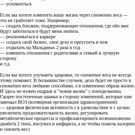
— успокоиться
⠀
Если вы хотите изменить вашу жизнь через снижение веса —
это не сработает тоже. Например:
— создать близкие, поддерживающие отношения, где обо мне
будут заботиться и будут меня любить
— реализоваться в карьере
— создать свой бизнес, свое дело и преуспеть в нем
— отдыхать на Мальдивах 2 раза в год
— изменить отношения с родителями и семьей в лучшую
сторону
и т.д.
⠀
Если вы хотите улучшить здоровье, то снижение веса не всегда
этому поможет. В большинстве случаев, дело будет не просто в
снижении веса любыми способами, а в изменении образа жизни.
И здесь не нужен надрыв и “новая жизнь” с понедельника.
Скорее постепенные шажки в сторону изменений, которые нам
завещал ВОЗ (всемирная организация здравоохранения):
— здоровая физическая активность ( в удовольствие и с целью
увеличить продолжительность жизни, регулировать
метаболические процессы и профилактировать возникновение
диабета 2 типа, инсульта и инфаркта, а не чтобы пожечь калории
и снизить вес)
⠀