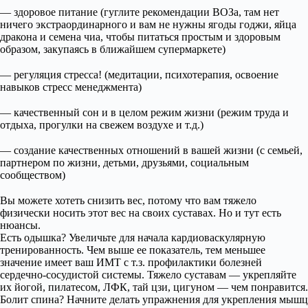
— здоровое питание (гуглите рекомендации ВОЗа, там нет
ничего экстраординарного и вам не нужны ягоды годжи, яйца
дракона и семена чиа, чтобы питаться простым и здоровым
образом, закупаясь в ближайшем супермаркете)
⠀
— регуляция стресса! (медитации, психотерапия, освоение
навыков стресс менеджмента)
⠀
— качественный сон и в целом режим жизни (режим труда и
отдыха, прогулки на свежем воздухе и т.д.)
⠀
— создание качественных отношений в вашей жизни (с семьей,
партнером по жизни, детьми, друзьями, социальным
сообществом)
⠀
Вы можете хотеть снизить вес, потому что вам тяжело
физически носить этот вес на своих суставах. Но и тут есть
нюансы.
Есть одышка? Увеличьте для начала кардиоваскулярную
тренированность. Чем выше ее показатель, тем меньшее
значение имеет ваш ИМТ с т.з. профилактики болезней
сердечно-сосудистой системы. Тяжело суставам — укрепляйте
их йогой, пилатесом, ЛФК, тай цзи, цигуном — чем понравится.
Болит спина? Начните делать упражнения для укрепления мышц