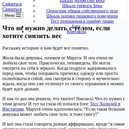
Шкала депрессии Бека
Связаться
Шкала тревоги Бека
Связаться
Опросник образа собственного тела
Меню
Шкала оценки пищевого поведения
Тест отношения к приёму пищи
Блог
Что не нужно делать с телом, если
Контакты
хотите снизить вес
Расскажу историю и вам будет все понятно.
Жила-была девушка, назовем ее Маруся. И она очень не
любила свое тело. Практически, ненавидела. Не могла
смотреть на себя в зеркало. Когда подруги задерживались
перед ним, чтобы поправить прическу, одежду или просто
полюбоваться собой, она смотрела в сторону и мучительно
ждала, когда они уже отлипнут от своего отражения и можно
будет идти дальше.
И как-то раз она решила, что хватит! Наелась! Что-то нужно с
этим делать! И тут на глаза ей попался блог
Тесс Холидей в
Инстаграм
. Маруся очень вдохновилась: “Если такая большая
девушка может любить свое тело, я тоже смогу!”
И вот она стала говорить разные аффирмации, вроде “я самая