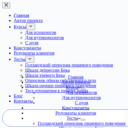
Перейти
к
сути
Главная
Автор проекта
Курсы
Для психологов
Для нутрициологов
С нуля
Консультанты
Результаты клиентов
Тесты
Голландский опросник пищевого поведения
Шкала депрессии Бека
Шкала тревоги Бека
Главная
Опросник образа собственного тела
Автор проекта
Шкала оценки пищевого поведения
Курсы
Тест отношения к приёму пищи
Для психологов
Блог
Для нутрициологов
Контакты
С нуля
Консультанты
Результаты клиентов
Тесты
Голландский опросник пищевого поведения