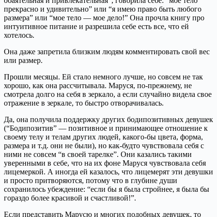
обаятельная и привлекательная”, говорила себе: “мое тело
прекрасно и удивительно” или “я имею право быть любого
размера” или “мое тело — мое дело!” Она прочла книгу про
интуитивное питание и разрешила себе есть все, что ей
хотелось.
Она даже запретила близким людям комментировать свой вес
или размер.
Прошли месяцы. Ей стало немного лучше, но совсем не так
хорошо, как она рассчитывала. Маруся, по-прежнему, не
смотрела долго на себя в зеркало, а если случайно видела свое
отражение в зеркале, то быстро отворачивалась.
Да, она получила поддержку других бодипозитивных девушек
(“Бодипозитив” — позитивное и принимающее отношение к
своему телу и телам других людей, какого-бы цвета, форма,
размера и т.д. они не были), но как-будто чувствовала себя с
ними не совсем “в своей тарелке”. Они казались такими
уверенными в себе, что на их фоне Маруся чувствовала себя
лицемеркой. А иногда ей казалось, что лицемерят эти девушки
и просто притворяются, потому что в глубине души
сохранилось убеждение: “если бы я была стройнее, я была бы
гораздо более красивой и счастливой!”.
Если представить Марусю и многих подобных девушек, то