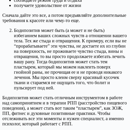
соблюдаете режим труда и отдыха
получаете удовольствие от жизни
Сначала дайте это все, а потом предъявляйте дополнительные
требования к красоте или чему-то еще.
Бодипозитив может быть (а может и не быть)
избеганием ваших сложных чувств а отношении вашего
тела. Тех же стыда и отвращения. К примеру, если вы не
“прорабатываете” эти чувства, не достаете их из глубин
на поверхность, не проживаете чувство стыда, вины и
отвращения, то вы просто продолжаете избегать лечить
вашу рану. Тогда бодипозитив может стать тем
пластырем, который мы можем наклеить поверх
гнойной раны, не прочищая ее и не проводя никакого
лечения. Мы просто клеим сверху красивый кусочек
ткани и стараемся не ощущать того, что болит и
пульсирует под ней.
Бодипозитив может стать отличным инструментом в работе
над самопринятием и в терапии РПП (расстройство пищевого
поведения), а может стать вот таким “пластырем”, как ЗОЖ,
ПП, фитнес и духовные позитивные практики. Чтобы
отслеживать все эти моменты и нужен специалист, а именно
психолог, который работает с РПП.