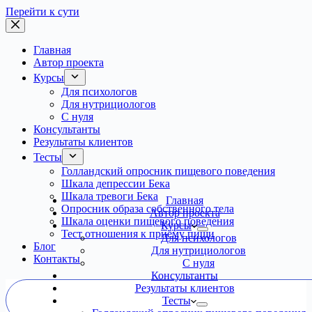
Перейти к сути
Главная
Автор проекта
Курсы
Для психологов
Для нутрициологов
С нуля
Консультанты
Результаты клиентов
Тесты
Голландский опросник пищевого поведения
Шкала депрессии Бека
Шкала тревоги Бека
Главная
Опросник образа собственного тела
Автор проекта
Шкала оценки пищевого поведения
Курсы
Тест отношения к приёму пищи
Для психологов
Блог
Для нутрициологов
Контакты
С нуля
Консультанты
Результаты клиентов
Тесты