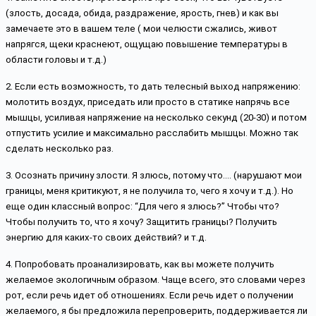
(злость, досада, обида, раздражение, ярость, гнев) и как вы 
замечаете это в вашем теле ( мои челюсти сжались, живот 
напрягся, щеки краснеют, ощущаю повышение температуры в 
области головы и т.д.)
2. Если есть возможность, то дать телесный выход напряжению: 
молотить воздух, приседать или просто в статике напрячь все 
мышцы, усиливая напряжение на несколько секунд (20-30) и потом 
отпустить усилие и максимально расслабить мышцы. Можно так 
сделать несколько раз.
3. Осознать причину злости. Я злюсь, потому что…. (нарушают мои 
границы, меня критикуют, я не получила то, чего я хочу и т.д.). Но 
еще один классный вопрос: “Для чего я злюсь?” Чтобы что? 
Чтобы получить то, что я хочу? Защитить границы? Получить 
энергию для каких-то своих действий? и т.д.
4. Попробовать проанализировать, как вы можете получить 
желаемое экологичным образом. Чаще всего, это словами через 
рот, если речь идет об отношениях. Если речь идет о получении 
желаемого, я бы предложила перепроверить, поддерживается ли 