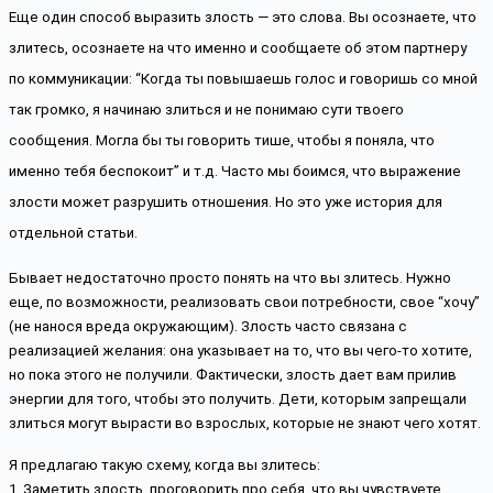
Еще один способ выразить злость — это слова. Вы осознаете, что 
злитесь, осознаете на что именно и сообщаете об этом партнеру 
по коммуникации: “Когда ты повышаешь голос и говоришь со мной 
так громко, я начинаю злиться и не понимаю сути твоего 
сообщения. Могла бы ты говорить тише, чтобы я поняла, что 
именно тебя беспокоит” и т.д. Часто мы боимся, что выражение 
злости может разрушить отношения. Но это уже история для 
отдельной статьи.
Бывает недостаточно просто понять на что вы злитесь. Нужно 
еще, по возможности, реализовать свои потребности, свое “хочу” 
(не нанося вреда окружающим). Злость часто связана с 
реализацией желания: она указывает на то, что вы чего-то хотите, 
но пока этого не получили. Фактически, злость дает вам прилив 
энергии для того, чтобы это получить. Дети, которым запрещали 
злиться могут вырасти во взрослых, которые не знают чего хотят.
Я предлагаю такую схему, когда вы злитесь:
1. Заметить злость, проговорить про себя, что вы чувствуете 