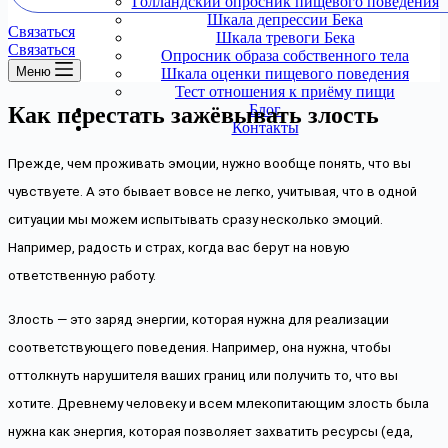
Голландский опросник пищевого поведения
Шкала депрессии Бека
Связаться
Шкала тревоги Бека
Связаться
Опросник образа собственного тела
Меню
Шкала оценки пищевого поведения
Тест отношения к приёму пищи
Блог
Как перестать зажёвывать злость
Контакты
Прежде, чем проживать эмоции, нужно вообще понять, что вы 
чувствуете. А это бывает вовсе не легко, учитывая, что в одной 
ситуации мы можем испытывать сразу несколько эмоций. 
Например, радость и страх, когда вас берут на новую 
ответственную работу.
Злость — это заряд энергии, которая нужна для реализации 
соответствующего поведения. Например, она нужна, чтобы 
оттолкнуть нарушителя ваших границ или получить то, что вы 
хотите. Древнему человеку и всем млекопитающим злость была 
нужна как энергия, которая позволяет захватить ресурсы (еда, 