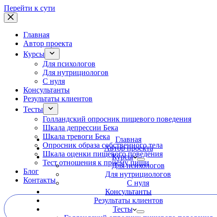
Перейти к сути
Главная
Автор проекта
Курсы
Для психологов
Для нутрициологов
С нуля
Консультанты
Результаты клиентов
Тесты
Голландский опросник пищевого поведения
Шкала депрессии Бека
Шкала тревоги Бека
Главная
Опросник образа собственного тела
Автор проекта
Шкала оценки пищевого поведения
Курсы
Тест отношения к приёму пищи
Для психологов
Блог
Для нутрициологов
Контакты
С нуля
Консультанты
Результаты клиентов
Тесты