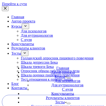
Перейти к сути
Главная
Автор проекта
Курсы
Для психологов
Для нутрициологов
С нуля
Консультанты
Результаты клиентов
Тесты
Голландский опросник пищевого поведения
Шкала депрессии Бека
Шкала тревоги Бека
Главная
Опросник образа собственного тела
Автор проекта
Шкала оценки пищевого поведения
Курсы
Тест отношения к приёму пищи
Для психологов
Блог
Для нутрициологов
Контакты
С нуля
Консультанты
Результаты клиентов
Тесты