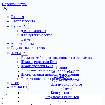
Перейти к сути
Главная
Автор проекта
Курсы
Для психологов
Для нутрициологов
С нуля
Консультанты
Результаты клиентов
Тесты
Голландский опросник пищевого поведения
Шкала депрессии Бека
Шкала тревоги Бека
Главная
Опросник образа собственного тела
Автор проекта
Шкала оценки пищевого поведения
Курсы
Тест отношения к приёму пищи
Для психологов
Блог
Для нутрициологов
Контакты
С нуля
Консультанты
Результаты клиентов
Тесты