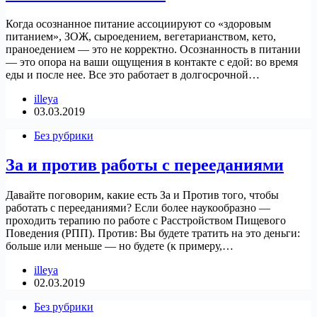
Когда осознанное питание ассоциируют со «здоровым
питанием», ЗОЖ, сыроедением, вегетарианством, кето,
праноедением — это не корректно. Осознанность в питании
— это опора на ваши ощущения в контакте с едой: во время
еды и после нее. Все это работает в долгосрочной…
illeya
03.03.2019
Без рубрики
За и против работы с перееданиями
Давайте поговорим, какие есть За и Против того, чтобы
работать с перееданиями? Если более наукообразно —
проходить терапию по работе с Расстройством Пищевого
Поведения (РПП). Против: Вы будете тратить на это деньги:
больше или меньше — но будете (к примеру,…
illeya
02.03.2019
Без рубрики