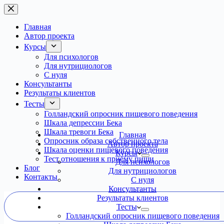
Перейти
к
сути
Главная
Автор проекта
Курсы
Для психологов
Для нутрициологов
С нуля
Консультанты
Результаты клиентов
Тесты
Голландский опросник пищевого поведения
Шкала депрессии Бека
Шкала тревоги Бека
Главная
Опросник образа собственного тела
Автор проекта
Шкала оценки пищевого поведения
Курсы
Тест отношения к приёму пищи
Для психологов
Блог
Для нутрициологов
Контакты
С нуля
Консультанты
Результаты клиентов
Тесты
Голландский опросник пищевого поведения